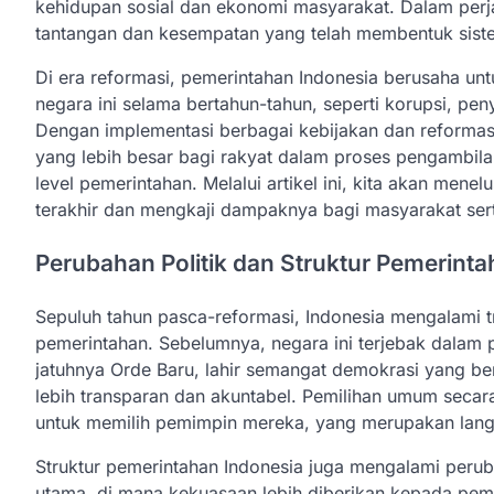
kehidupan sosial dan ekonomi masyarakat. Dalam perja
tantangan dan kesempatan yang telah membentuk siste
Di era reformasi, pemerintahan Indonesia berusaha un
negara ini selama bertahun-tahun, seperti korupsi, pe
Dengan implementasi berbagai kebijakan dan reformas
yang lebih besar bagi rakyat dalam proses pengambila
level pemerintahan. Melalui artikel ini, kita akan mene
terakhir dan mengkaji dampaknya bagi masyarakat sert
Perubahan Politik dan Struktur Pemerint
Sepuluh tahun pasca-reformasi, Indonesia mengalami tr
pemerintahan. Sebelumnya, negara ini terjebak dalam 
jatuhnya Orde Baru, lahir semangat demokrasi yang b
lebih transparan dan akuntabel. Pemilihan umum seca
untuk memilih pemimpin mereka, yang merupakan langka
Struktur pemerintahan Indonesia juga mengalami peruba
utama, di mana kekuasaan lebih diberikan kepada peme