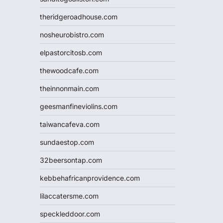
theridgeroadhouse.com
nosheurobistro.com
elpastorcitosb.com
thewoodcafe.com
theinnonmain.com
geesmanfineviolins.com
taiwancafeva.com
sundaestop.com
32beersontap.com
kebbehafricanprovidence.com
lilaccatersme.com
speckleddoor.com