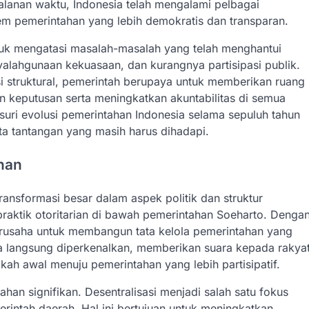
lanan waktu, Indonesia telah mengalami pelbagai
m pemerintahan yang lebih demokratis dan transparan.
tuk mengatasi masalah-masalah yang telah menghantui
nyalahgunaan kekuasaan, dan kurangnya partisipasi publik.
i struktural, pemerintah berupaya untuk memberikan ruang
n keputusan serta meningkatkan akuntabilitas di semua
lusuri evolusi pemerintahan Indonesia selama sepuluh tahun
a tantangan yang masih harus dihadapi.
ahan
ansformasi besar dalam aspek politik dan struktur
praktik otoritarian di bawah pemerintahan Soeharto. Denga
erusaha untuk membangun tata kelola pemerintahan yang
ra langsung diperkenalkan, memberikan suara kepada rakya
h awal menuju pemerintahan yang lebih partisipatif.
han signifikan. Desentralisasi menjadi salah satu fokus
rintah daerah. Hal ini bertujuan untuk meningkatkan