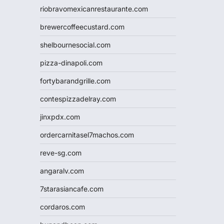
riobravomexicanrestaurante.com
brewercoffeecustard.com
shelbournesocial.com
pizza-dinapoli.com
fortybarandgrille.com
contespizzadelray.com
jinxpdx.com
ordercarnitasel7machos.com
reve-sg.com
angaralv.com
7starasiancafe.com
cordaros.com