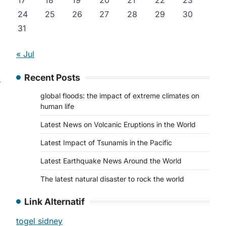
17
18
19
20
21
22
23
24
25
26
27
28
29
30
31
« Jul
Recent Posts
s
global floods: the impact of extreme climates on
human life
Latest News on Volcanic Eruptions in the World
Latest Impact of Tsunamis in the Pacific
Latest Earthquake News Around the World
The latest natural disaster to rock the world
Link Alternatif
togel sidney