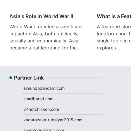
Asia’s Role in World War II
What is a Fea
World War II created a significant
A featured story
impact on Asia, both politically,
longform non-fi
socially and economically. Asia
single topic in 
became a battleground for the…
explore a…
Partner Link
elmundodenoam.com
smallbarsd.com
24hotchicken.com
kagurazaka-rubaiyat2015.com
sanditogoallston.com