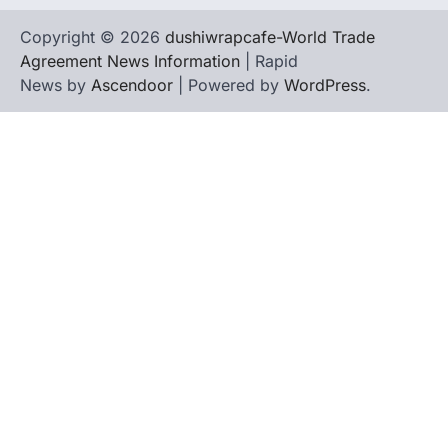
Copyright © 2026
dushiwrapcafe-World Trade
Agreement News Information
| Rapid
News by
Ascendoor
| Powered by
WordPress
.