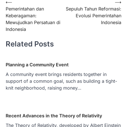
Post
⟵
⟶
Pemerintahan dan
Sepuluh Tahun Reformasi:
navigation
Keberagaman:
Evolusi Pemerintahan
Mewujudkan Persatuan di
Indonesia
Indonesia
Related Posts
Planning a Community Event
A community event brings residents together in
support of a common goal, such as building a tight-
knit neighborhood, raising money…
Recent Advances in the Theory of Relativity
The Theory of Relativity, developed by Albert Einstein