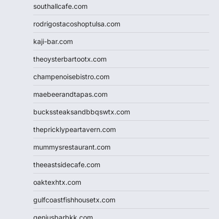
southallcafe.com
rodrigostacoshoptulsa.com
kaji-bar.com
theoysterbartootx.com
champenoisebistro.com
maebeerandtapas.com
buckssteaksandbbqswtx.com
thepricklypeartavern.com
mummysrestaurant.com
theeastsidecafe.com
oaktexhtx.com
gulfcoastfishhousetx.com
geniusbarbkk.com