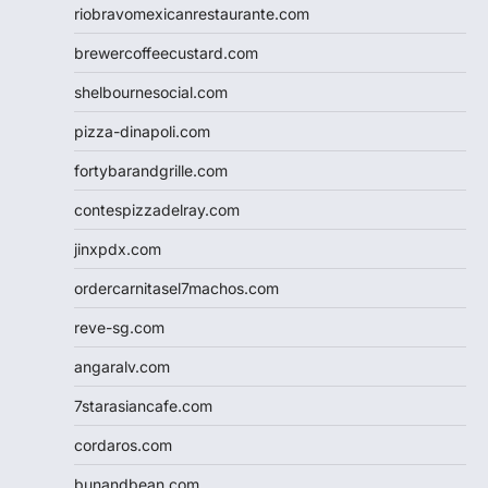
riobravomexicanrestaurante.com
brewercoffeecustard.com
shelbournesocial.com
pizza-dinapoli.com
fortybarandgrille.com
contespizzadelray.com
jinxpdx.com
ordercarnitasel7machos.com
reve-sg.com
angaralv.com
7starasiancafe.com
cordaros.com
bunandbean.com