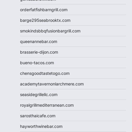
orderfatfishbarngrill.com
barge295seabrooktx.com
smokindsbbqfusionbargrill.com
queenannebar.com
brasserie-dijon.com
bueno-tacos.com
chensgoodtastetogo.com
academytavernonlarchmere.com
seasidegrillellc.com
royalgrillmediterranean.com
sarosthaicafe.com
hayworthwinebar.com