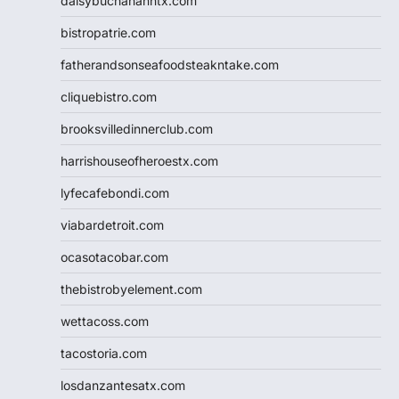
daisybuchananhtx.com
bistropatrie.com
fatherandsonseafoodsteakntake.com
cliquebistro.com
brooksvilledinnerclub.com
harrishouseofheroestx.com
lyfecafebondi.com
viabardetroit.com
ocasotacobar.com
thebistrobyelement.com
wettacoss.com
tacostoria.com
losdanzantesatx.com