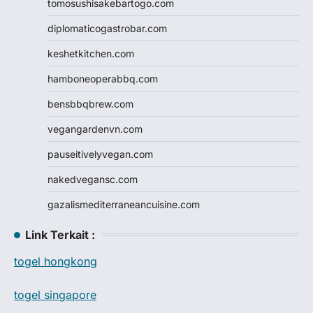
tomosushisakebartogo.com
diplomaticogastrobar.com
keshetkitchen.com
hamboneoperabbq.com
bensbbqbrew.com
vegangardenvn.com
pauseitivelyvegan.com
nakedvegansc.com
gazalismediterraneancuisine.com
Link Terkait :
togel hongkong
togel singapore