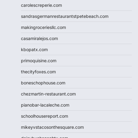
carolescreperie.com
sandrasgermanrestaurantstpetebeach.com
makingroceriesllc.com
casamiralejos.com
kbopatx.com
primoquisine.com
thecityfoxes.com
boneschophouse.com
chezmartin-restaurant.com
pianobar-lacaleche.com
schoolhousereport.com
mikeyvstacosonthesquare.com